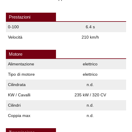
Prestazioni
0-100
6.4 s
Velocità
210 km/h
Motore
Alimentazione
elettrico
Tipo di motore
elettrico
Cilindrata
n.d.
KW / Cavalli
235 kW / 320 CV
Cilindri
n.d.
Coppia max
n.d.