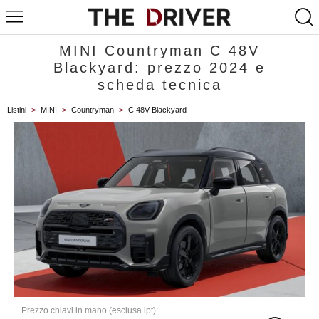
MINI Countryman C 48V
Blackyard: prezzo 2024 e
scheda tecnica
Listini
>
MINI
>
Countryman
>
C 48V Blackyard
Prezzo chiavi in mano (esclusa ipt):