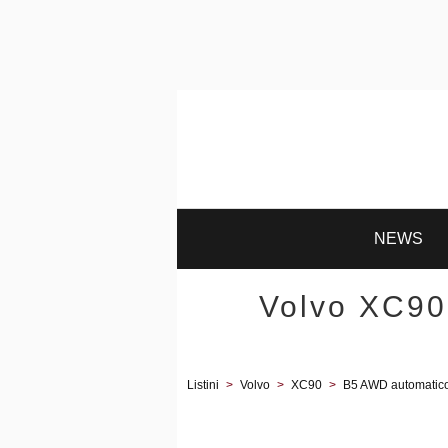
NEWS
Volvo XC90
Listini
>
Volvo
>
XC90
>
B5 AWD automatico