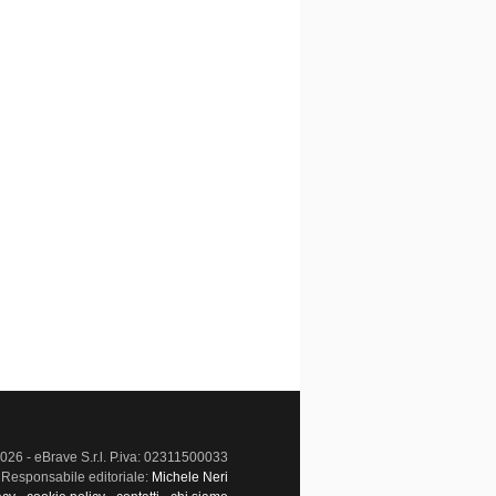
026 - eBrave S.r.l. P.iva: 02311500033
Responsabile editoriale:
Michele Neri