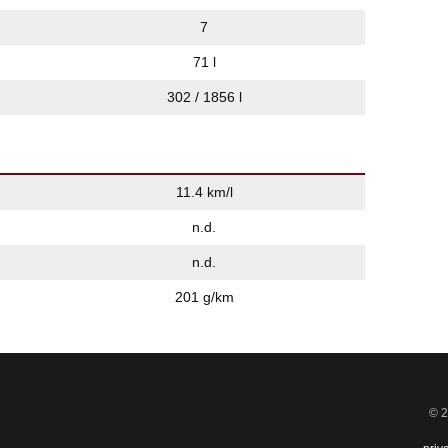
7
71 l
302 / 1856 l
11.4 km/l
n.d.
n.d.
201 g/km
© 2