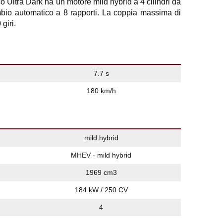
ltra Dark ha un motore mild hybrid a 4 cilindri da
bio automatico a 8 rapporti. La coppia massima di
giri.
7.7 s
180 km/h
mild hybrid
MHEV - mild hybrid
1969 cm3
184 kW / 250 CV
4