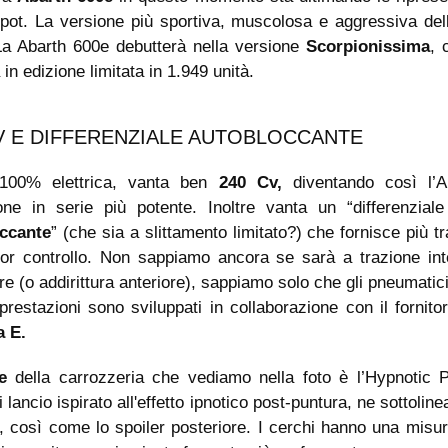
pot. La versione più sportiva, muscolosa e aggressiva del
 La Abarth 600e debutterà nella versione
Scorpionissima
, 
 in edizione limitata in 1.949 unità.
V E DIFFERENZIALE AUTOBLOCCANTE
 100% elettrica, vanta ben
240 Cv,
diventando così l’A
one in serie più potente. Inoltre vanta un “differenziale 
ccante
” (che sia a slittamento limitato?) che fornisce più t
ior controllo. Non sappiamo ancora se sarà a trazione int
re (o addirittura anteriore), sappiamo solo che gli pneumatici
prestazioni sono sviluppati in collaborazione con il fornito
 E.
e
della carrozzeria che vediamo nella foto è l’Hypnotic Pu
i lancio ispirato all'effetto ipnotico post-puntura, ne sottolinea
, così come lo spoiler posteriore. I cerchi hanno una misu