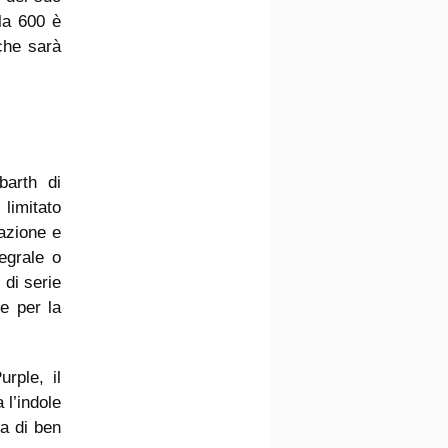
la 600 è
che sarà
barth di
limitato
razione e
egrale o
 di serie
re per la
rple, il
 l’indole
ra di ben