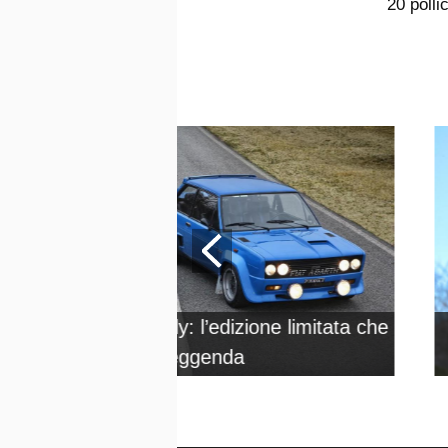
20 polli
695 Tributo 131 Rally: l’edizione limitata che
omaggia la leggenda