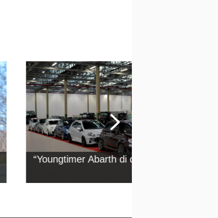
“Youngtimer Abarth di domani”: la mostra 