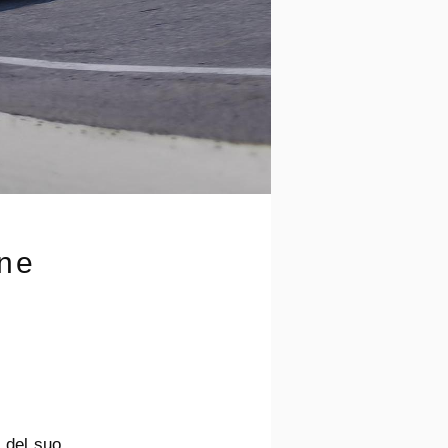
ine
 del suo