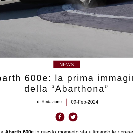
NEWS
arth 600e: la prima immag
della “Abarthona”
di
Redazione
09-Feb-2024
va
Abarth 600e
in questo momento sta ultimando le riprese