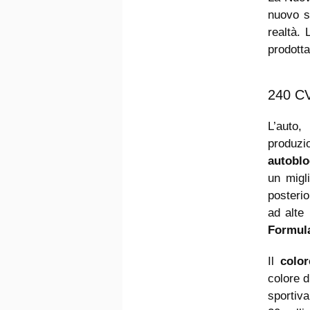
nuovo s
realtà.
prodotta
240 C
L’auto,
produzi
autoblo
un migl
posterio
ad alte 
Formula
Il
color
colore d
sportiva