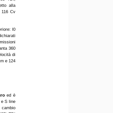
tto alla
a 116 Cv
riore: l0
chiarati
missioni
anta 360
ocità di
 km e 124
uro
ed è
 e S line
l cambio