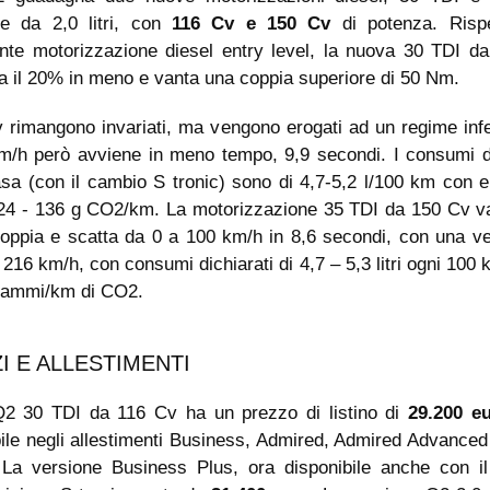
e da 2,0 litri, con
116 Cv e 150 Cv
di potenza. Rispe
nte motorizzazione diesel entry level, la nuova 30 TDI d
 il 20% in meno e vanta una coppia superiore di 50 Nm.
 rimangono invariati, ma vengono erogati ad un regime infe
m/h però avviene in meno tempo, 9,9 secondi. I consumi di
asa (con il cambio S tronic) sono di 4,7-5,2 l/100 km con e
124 - 136 g CO2/km. La motorizzazione 35 TDI da 150 Cv v
oppia e scatta da 0 a 100 km/h in 8,6 secondi, con una vel
 216 km/h, con consumi dichiarati di 4,7 – 5,3 litri ogni 100
rammi/km di CO2.
I E ALLESTIMENTI
Q2 30 TDI da 116 Cv ha un prezzo di listino di
29.200 e
ile negli allestimenti Business, Admired, Admired Advanced
. La versione Business Plus, ora disponibile anche con i