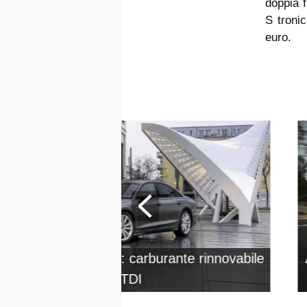
doppia f
S troni
euro.
ensa anche al diesel: carburante rinnovabile
per il V6 TDI