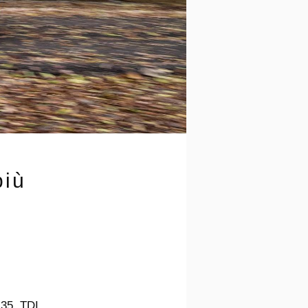
più
 35 TDI,