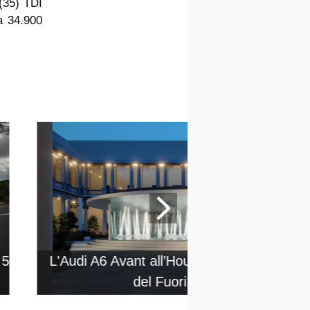
(35) TDI
a 34.900
 5
L'Audi A6 Avant all’House of Progress in 
del FuoriSalone 2025