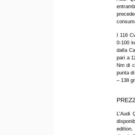
entramb
precede
consuma
I 116 Cv
0-100 k
dalla C
pari a 
Nm di c
punta di
– 138 g
PREZZ
L’Audi 
disponib
edition