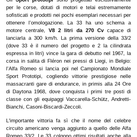
per le corse, dotati di motori e telai estremamente
sofisticati e prodotti nei pochi esemplari necessari per
ottenere l’omologazione. La 33 ha uno schema a
motore centrale,
V8 2 litri da 270 Cv
capace di
lanciarla a 300 km/h. La prima versione della 33/2
(dove 33 è il numero del progetto e 2 la cilindrata
espressa in litri) vince la gara di debutto nel 1967, la
corsa in salita di Fléron nei pressi di Liegi, in Belgio:
l’Alfa Romeo si lancia poi nel Campionato Mondiale
Sport Prototipi, cogliendo vittorie prestigiose nelle
massacranti gare di endurance, in primis alla 24 Ore
di Daytona 1968, dove conquista i primi tre posti di
classe con gli equipaggi Vaccarella-Schütz, Andretti-
Bianchi, Casoni-Biscardi-Zeccoli.
L'importante vittoria fa sì che il nome del celebre
circuito americano venga aggiunto a quello delle Alfa
Romeo 33/2. Le 33 colgono ottimi risultati anche alla