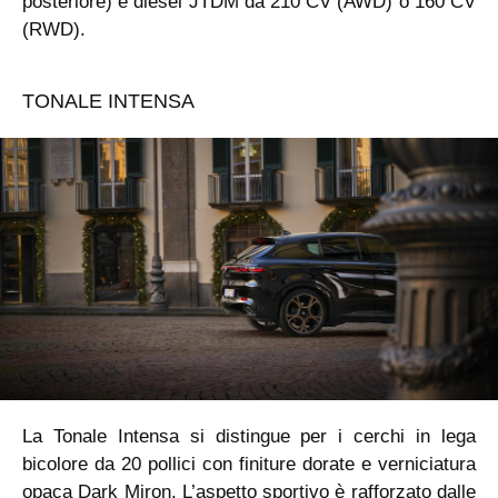
posteriore) e diesel JTDM da 210 CV (AWD) o 160 CV
(RWD).
TONALE INTENSA
La Tonale Intensa si distingue per i cerchi in lega
bicolore da 20 pollici con finiture dorate e verniciatura
opaca Dark Miron. L’aspetto sportivo è rafforzato dalle