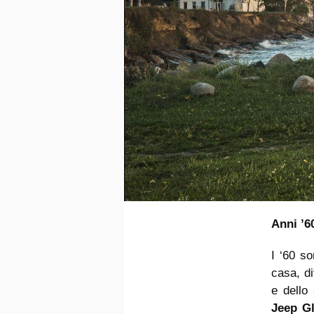
Anni ’6
I ‘60 s
casa, di
e dello
Jeep Gl