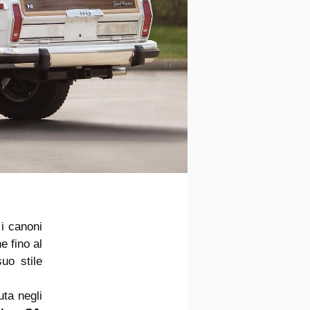
 i canoni
e fino al
uo stile
uta negli