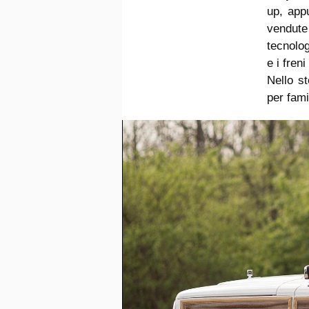
up, app
vendute
tecnolog
e i freni 
Nello s
per fami