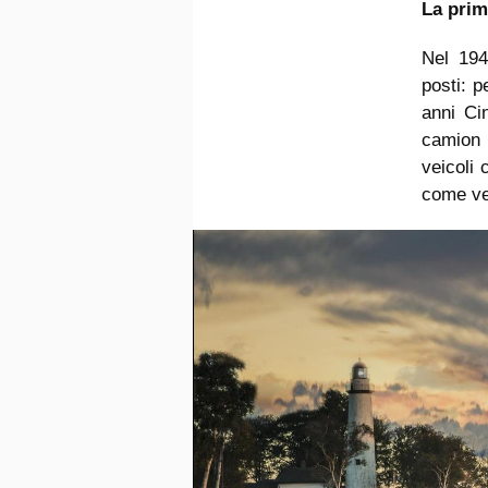
La prim
Nel 194
posti: p
anni Cin
camion 
veicoli 
come ve