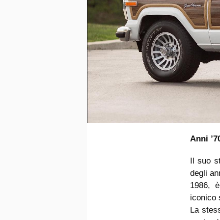
Anni ’70
Il suo s
degli an
1986, è
iconico 
La stess