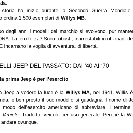
ada.
storia ha inizio durante la Seconda Guerra Mondiale
to ordina 1.500 esemplari di
Willys MB
.
so degli anni i modelli del marchio si evolvono, pur mante
NA. La loro forza? Sono robusti, inarrestabili in off-road, de
. E incarnano la voglia di avventura, di libertà.
ELLI JEEP DEL PASSATO: DAI ’40 AI ‘70
 la prima Jeep è per l’esercito
a Jeep a vedere la luce è la
Willys MA
, nel 1941. Willis 
ienda, e ben presto il suo modello si guadagna il nome di
J
l modo dell’esercito americano di abbreviare il termin
 Vehicle.
Tradotto: veicolo per uso generale. Perché la Wil
i andare ovunque.