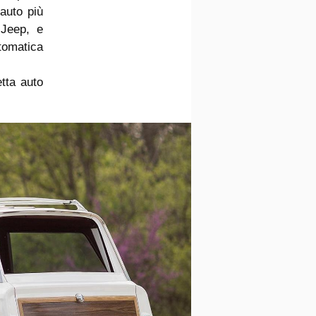
auto più
 Jeep, e
utomatica
etta auto