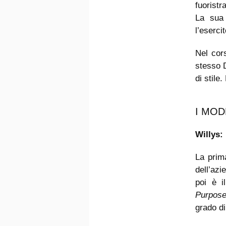
fuoristr
La sua 
l’eserci
Nel cor
stesso D
di stile
I MOD
Willys:
La prim
dell’az
poi è i
Purpose
grado d