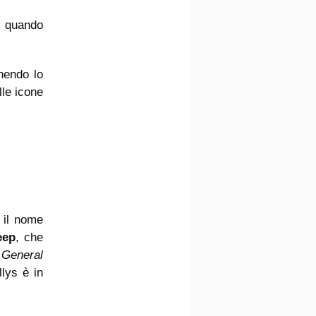
, quando
nendo lo
lle icone
è il nome
eep
, che
e
General
lys è in