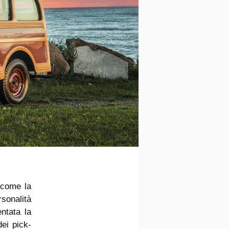
 come la
rsonalità
ntata la
ei pick-