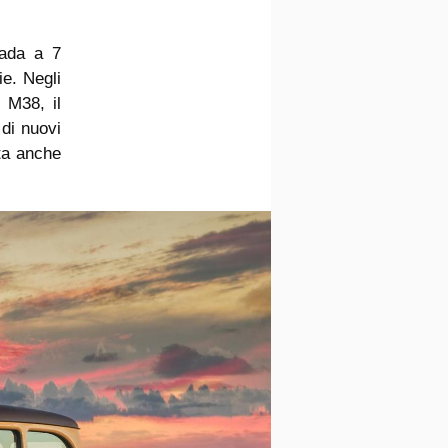
rada a 7
ie. Negli
s M38, il
di nuovi
ta anche