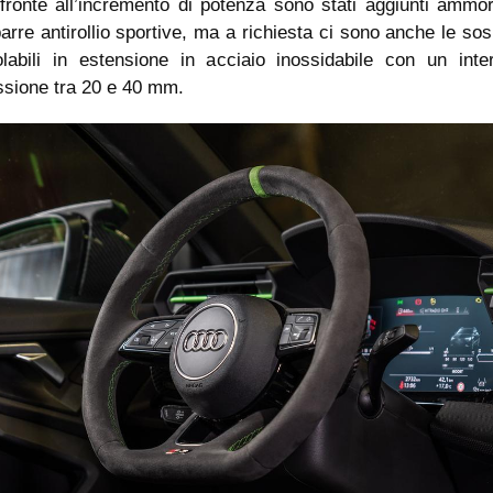
fronte all’incremento di potenza sono stati aggiunti ammor
rre antirollio sportive, ma a richiesta ci sono anche le so
labili in estensione in acciaio inossidabile con un inter
sione tra 20 e 40 mm.