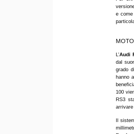
version
e come 
particol
MOTOR
L’
Audi 
dal suo
grado d
hanno a
benefic
100 vie
RS3 sta
arrivare
Il siste
millimet