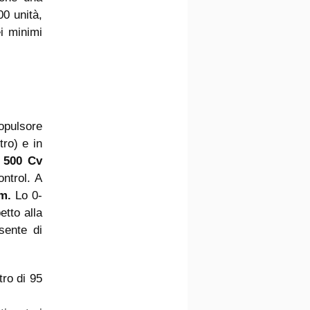
00 unità,
i minimi
ropulsore
ro) e in
e
500 Cv
ntrol. A
m.
Lo 0-
tto alla
sente di
tro di 95