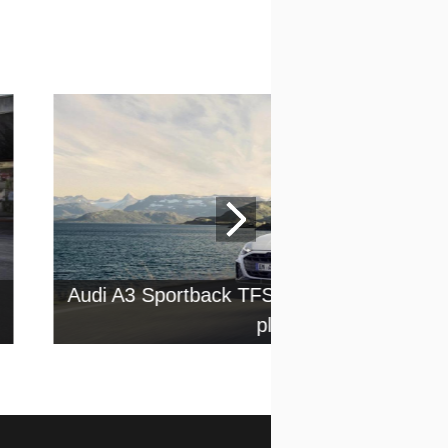
Audi A3 Sportback TFSI e: il restyling della
plug-in