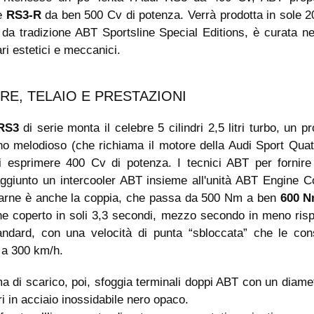
e
RS3-R
da ben 500 Cv di potenza. Verrà prodotta in sole 2
da tradizione ABT Sportsline Special Editions, è curata ne
ari estetici e meccanici.
E, TELAIO E PRESTAZIONI
RS3
di serie monta il celebre 5 cilindri 2,5 litri turbo, un p
no melodioso (che richiama il motore della Audi Sport Quatt
i esprimere 400 Cv di potenza. I tecnici ABT per fornir
ggiunto un intercooler ABT insieme all'unità ABT Engine Co
iarne è anche la coppia, che passa da 500 Nm a ben
600 N
ne coperto in soli 3,3 secondi, mezzo secondo in meno rispe
ndard, con una velocità di punta “sbloccata” che le con
 a 300 km/h.
ma di scarico, poi, sfoggia terminali doppi ABT con un diame
ri in acciaio inossidabile nero opaco.