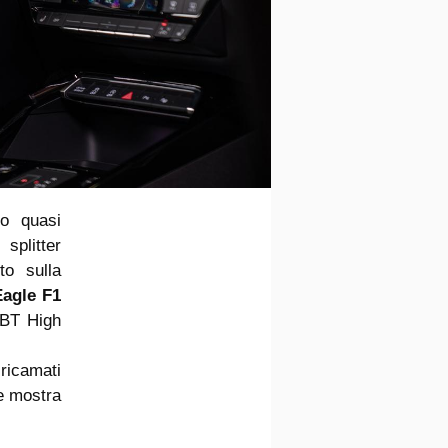
to quasi
splitter
rto sulla
agle F1
 ABT High
 ricamati
e mostra