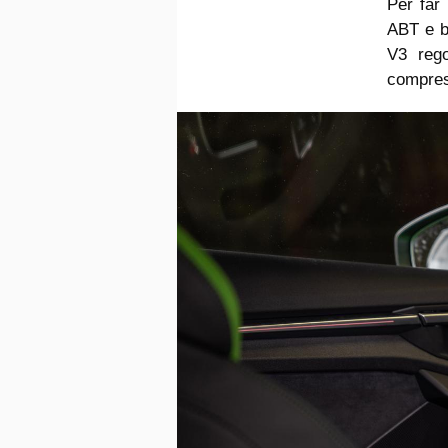
Per far 
ABT e ba
V3 rego
compres