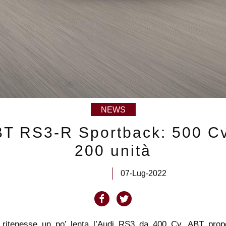
NEWS
T RS3-R Sportback: 500 C
200 unità
07-Lug-2022
 ritenesse un po’ lenta l’Audi RS3 da 400 Cv, ABT pro