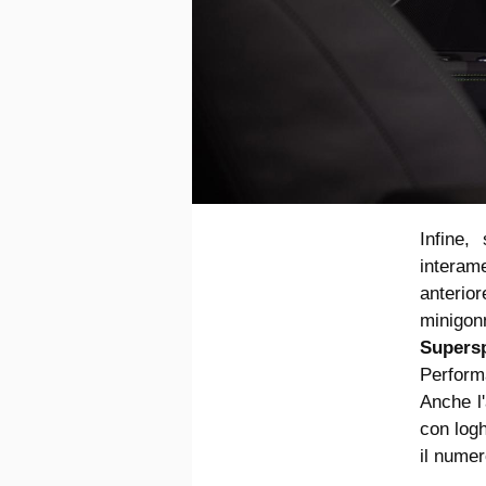
Infine,
interam
anterior
minigonn
Supers
Perform
Anche l'
con log
il numer