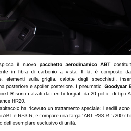
 spicca il nuovo
pacchetto aerodinamico ABT
costitui
ente in fibra di carbonio a vista. Il kit è composto da 
e, elementi sulla griglia, calotte degli specchietti, inse
a posteriore e spoiler posteriore. I pneumatici
Goodyear E
port R
sono calzati da cerchi forgiati da 20 pollici di tipo
ance HR20.
abitacolo ha ricevuto un trattamento speciale: i sedili sono
hi ABT e RS3-R, e compare una targa ”ABT RS3-R 1/200”ch
o dell’esemplare esclusivo di unità.