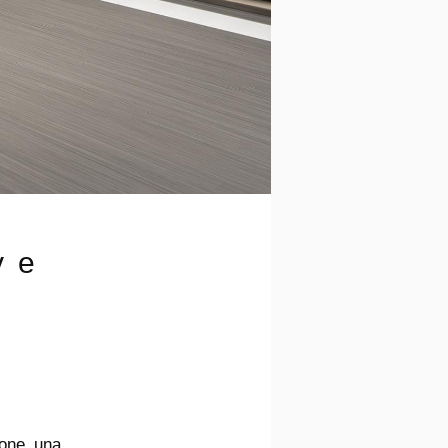
v e
pone una