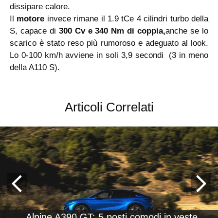
dissipare calore.
Il
motore
invece rimane il 1.9 tCe 4 cilindri turbo della
S, capace di
300 Cv e 340 Nm di coppia,
anche se lo
scarico è stato reso più rumoroso e adeguato al look.
Lo 0-100 km/h avviene in soli 3,9 secondi (3 in meno
della A110 S).
Articoli Correlati
Alpine A390 GT: 5 posti comodi in veste