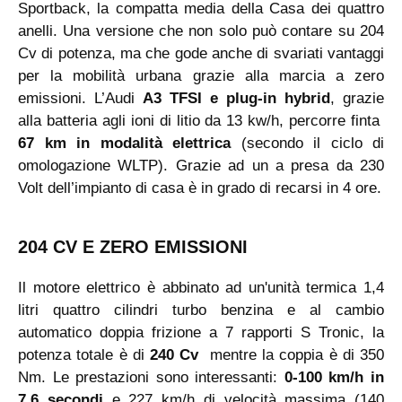
Sportback, la compatta media della Casa dei quattro
anelli. Una versione che non solo può contare su 204
Cv di potenza, ma che gode anche di svariati vantaggi
per la mobilità urbana grazie alla marcia a zero
emissioni. L’Audi
A3 TFSI e
plug-in hybrid
, grazie
alla batteria agli ioni di litio da 13 kw/h, percorre finta
67 km in modalità elettrica
(secondo il ciclo di
omologazione WLTP). Grazie ad un a presa da 230
Volt dell’impianto di casa è in grado di recarsi in 4 ore.
204 CV E ZERO EMISSIONI
Il motore elettrico è abbinato ad un'unità termica 1,4
litri quattro cilindri turbo benzina e al cambio
automatico doppia frizione a 7 rapporti S Tronic, la
potenza totale è di
240 Cv
mentre la coppia è di 350
Nm. Le prestazioni sono interessanti:
0-100 km/h in
7,6 secondi
e 227 km/h di velocità massima (140