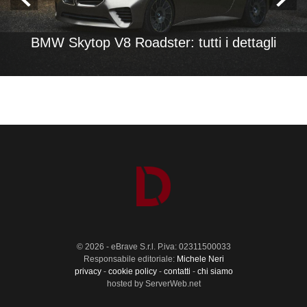
BMW Skytop V8 Roadster: tutti i dettagli
© 2026 - eBrave S.r.l. P.iva: 02311500033
Responsabile editoriale:
Michele Neri
privacy
-
cookie policy
-
contatti
-
chi siamo
hosted by ServerWeb.net