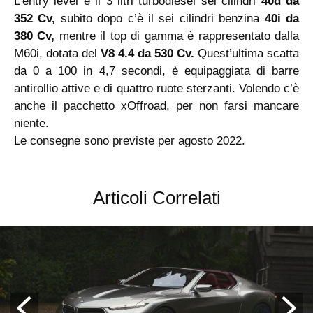
L’entry level è il 3 litri turbodiesel sei cilindri
40d da
352 Cv,
subito dopo c’è il sei cilindri benzina
40i da
380 Cv,
mentre il top di gamma è rappresentato dalla
M60i, dotata del
V8 4.4 da 530 Cv.
Quest’ultima scatta
da 0 a 100 in 4,7 secondi, è equipaggiata di barre
antirollio attive e di quattro ruote sterzanti. Volendo c’è
anche il pacchetto xOffroad, per non farsi mancare
niente.
Le consegne sono previste per agosto 2022.
Articoli Correlati