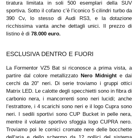
tiratura limitata in soli 500 esemplari della SUV
sportiva. Sotto il cofano c’è l’iconico 5 cilindri turbo da
390 Cv, lo stesso di Audi RS3, e la dotazione
ricchissima vanta anche dettagli unici. Il prezzo di
listino è di
78.000 euro.
ESCLUSIVA DENTRO E FUORI
La Formentor VZ5 Bat si riconosce a prima vista, a
partire dal colore metallizzato
Nero Midnight
e dai
cerchi da 20” neri. Di serie troviamo i gruppi ottici
Matrix LED. Le calotte degli specchietti sono in fibra di
carbonio nera, i mancorrenti sono neri lucidi; anche
l’estrattore, i 4 scarichi sono neri e il logo Cupra sono
neri. I sedili sportivi sono CUP Bucket in pelle nera,
mentre il volante sportivo sfoggia logo CUPRA nero.
Troviamo poi le cornici cromate nere delle bocchette
dell'aria e dello schermo da 12 pollici del sistema