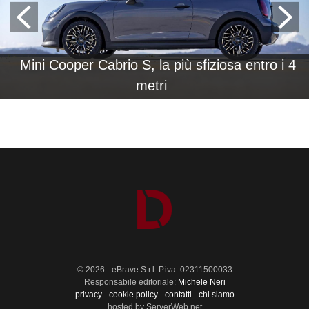
Mini Cooper Cabrio S, la più sfiziosa entro i 4
metri
© 2026 - eBrave S.r.l. P.iva: 02311500033
Responsabile editoriale:
Michele Neri
privacy
-
cookie policy
-
contatti
-
chi siamo
hosted by ServerWeb.net