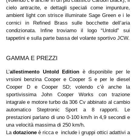
(volendo c’è anche in un più classico Carbon Black), il
cielo antracite, e dettagli speciali come impunture,
ambient light con strisce illuminate Sage Green e i le
cornici in Refined Brass sulle bocchette dell’aria
condizionata. Infine troviamo il logo “Untold” sui
tappetini e sulla parte bassa del volante sportivo JCW.
GAMMA E PREZZI
L’
allestimento
Untold Edition
è disponibile per le
vrsioni benzina Cooper e Cooper S e per le diesel
Cooper D e Cooper SD; volendo c’è anche la
sportivissima John Cooper Works con trazione
intagrale e motore turbo da 306 Cv abbinato al cambio
automatico Steptronic Sport a 8 rapporti. Le
prestazioni parlano di uno 0-100 km/h in 4,9 secondi e
una velocità massima di 250 km/h.
La
dotazione
è ricca e include i gruppi ottici adattivi a