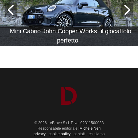
Mini Cabrio John Cooper Works: il giocattolo
perfetto
© 2026 - eBrave S.r.l. P.iva: 02311500033
Responsabile editoriale:
Michele Neri
privacy
-
cookie policy
-
contatti
-
chi siamo