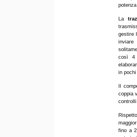
potenza
La
tra
trasmis
gestire 
inviare
solitame
così 4 
elaboran
in pochi
Il comp
coppia 
controll
Rispett
maggior
fino a 2