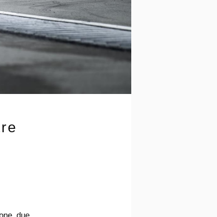
tre
pone due