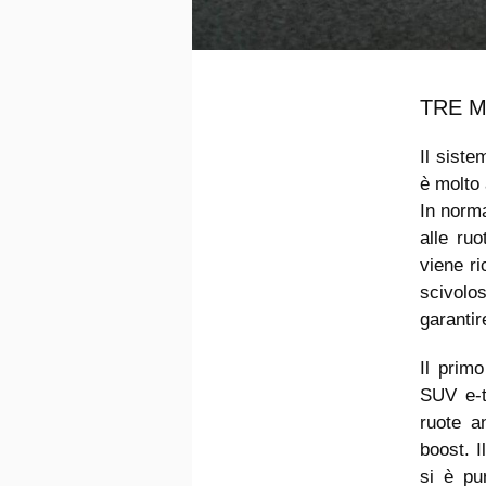
TRE M
Il siste
è molto
In norm
alle ruo
viene ri
scivolos
garanti
Il prim
SUV e-t
ruote a
boost. I
si è pu