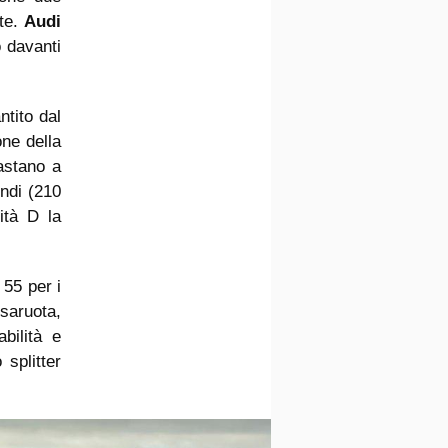
ite.
Audi
o davanti
tito dal
one della
astano a
ondi (210
ità D la
 55 per i
ssaruota,
bilità e
 splitter