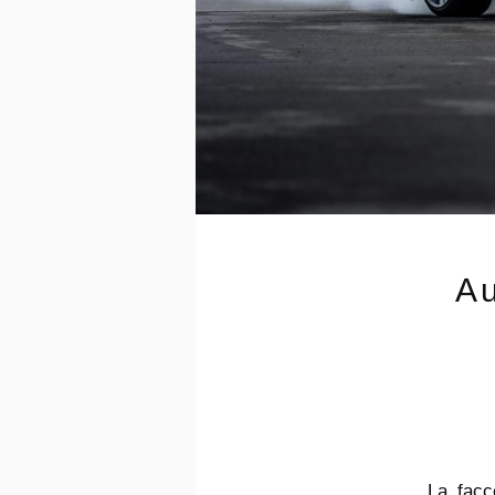
Au
La facc