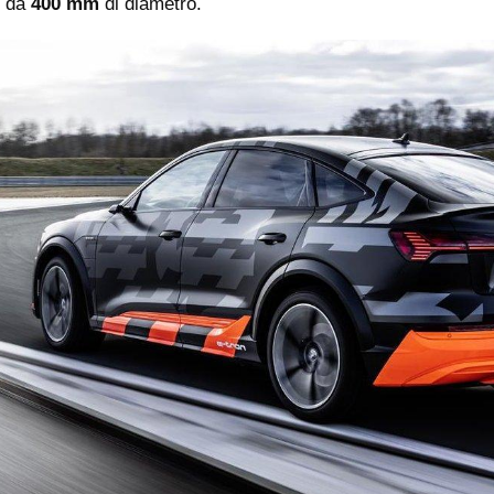
i da
400 mm
di diametro.