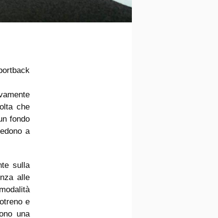
Sportback
ivamente
volta che
 un fondo
vvedono a
te sulla
nza alle
modalità
rotreno e
cono una