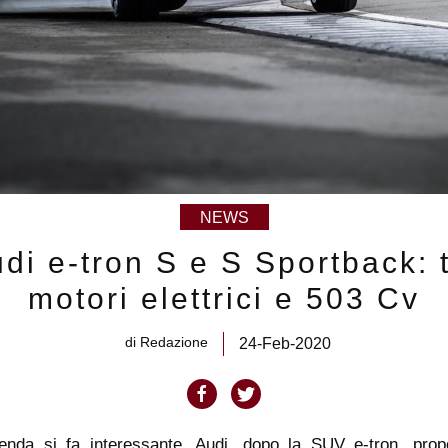
NEWS
di e-tron S e S Sportback: 
motori elettrici e 503 Cv
di
Redazione
24-Feb-2020
enda si fa interessante. Audi, dopo la SUV e-tron, pro