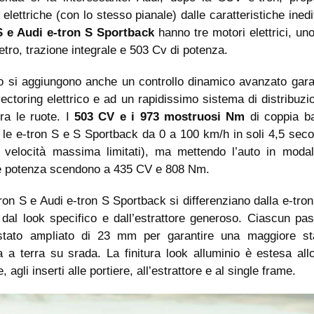
 elettriche (con lo stesso pianale) dalle caratteristiche ined
S e Audi e-tron S Sportback
hanno tre motori elettrici, un
etro, trazione integrale e 503 Cv di potenza.
o si aggiungono anche un controllo dinamico avanzato garan
ectoring elettrico e ad un rapidissimo sistema di distribuzi
ra le ruote. I
503 CV e i 973 mostruosi Nm
di coppia b
 le e-tron S e S Sportback da 0 a 100 km/h in soli 4,5 sec
 velocità massima limitati), ma mettendo l’auto in modal
e potenza scendono a 435 CV e 808 Nm.
ron S e Audi e-tron S Sportback si differenziano dalla e-tron
 dal look specifico e dall’estrattore generoso. Ciascun pa
stato ampliato di 23 mm per garantire una maggiore sta
 a terra su srada. La finitura look alluminio è estesa allo
, agli inserti alle portiere, all’estrattore e al single frame.