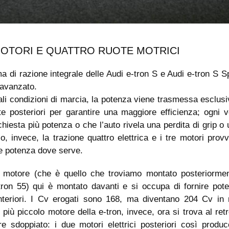
OTORI E QUATTRO RUOTE MOTRICI
ma di razione integrale delle Audi e-tron S e Audi e-tron S 
 avanzato.
ali condizioni di marcia, la potenza viene trasmessa esclus
te posteriori per garantire una maggiore efficienza; ogni 
chiesta più potenza o che l’auto rivela una perdita di grip o
o, invece, la trazione quattro elettrica e i tre motori pro
re potenza dove serve.
o motore (che è quello che troviamo montato posteriormen
ron 55) qui è montato davanti e si occupa di fornire pote
nteriori. I Cv erogati sono 168, ma diventano 204 Cv in 
l più piccolo motore della e-tron, invece, ora si trova al ret
re sdoppiato: i due motori elettrici posteriori così produ