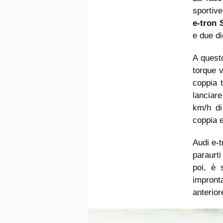
sportive
e-tron 
e due di
A quest
torque v
coppia t
lanciare
km/h di
coppia 
Audi e-t
paraurti
poi, è 
impronta
anteriore