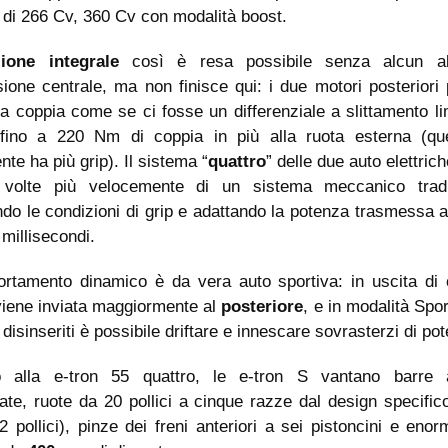
 di 266 Cv, 360 Cv con modalità boost.
zione integrale
così è resa possibile senza alcun al
sione centrale, ma non finisce qui: i due motori posteriori
la coppia come se ci fosse un differenziale a slittamento li
 fino a 220 Nm di coppia in più alla ruota esterna (qu
nte ha più grip). Il sistema “
quattro
” delle due auto elettric
volte più velocemente di un sistema meccanico tradi
do le condizioni di grip e adattando la potenza trasmessa a
 millisecondi.
ortamento dinamico è da vera auto sportiva: in uscita di 
viene inviata maggiormente al
posteriore
, e in modalità Spor
i disinseriti è possibile driftare e innescare sovrasterzi di po
o alla e-tron 55 quattro, le e-tron S vantano barre an
ate, ruote da 20 pollici a cinque razze dal design specific
2 pollici), pinze dei freni anteriori a sei pistoncini e enor