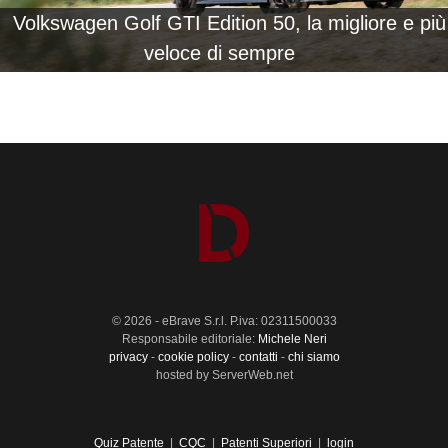
Volkswagen Golf GTI Edition 50, la migliore e più
veloce di sempre
© 2026 - eBrave S.r.l. P.iva: 02311500033
Responsabile editoriale:
Michele Neri
privacy
-
cookie policy
-
contatti
-
chi siamo
hosted by ServerWeb.net
Quiz Patente
|
CQC
|
Patenti Superiori
|
login