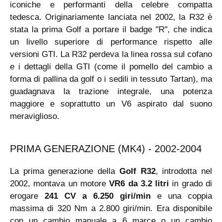
iconiche e performanti della celebre compatta
tedesca. Originariamente lanciata nel 2002, la R32 è
stata la prima Golf a portare il badge "R", che indica
un livello superiore di performance rispetto alle
versioni GTI. La R32 perdeva la linea rossa sul cofano
e i dettagli della GTI (come il pomello del cambio a
forma di pallina da golf o i sedili in tessuto Tartan), ma
guadagnava la trazione integrale, una potenza
maggiore e soprattutto un V6 aspirato dal suono
meraviglioso.
PRIMA GENERAZIONE (MK4) - 2002-2004
La prima generazione della
Golf R32
, introdotta nel
2002, montava un motore
VR6 da 3.2 litri
in grado di
erogare
241 CV a 6.250 giri/min
e una coppia
massima di 320 Nm a 2.800 giri/min. Era disponibile
con un cambio manuale a 6 marce o un cambio